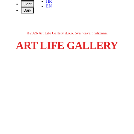
HR
Light
EN
Dark
©
2026
Art Life Gallery d.o.o.
Sva prava pridržana.
ART LIFE GALLERY