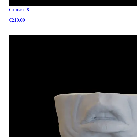
Grimase 8
€210.00