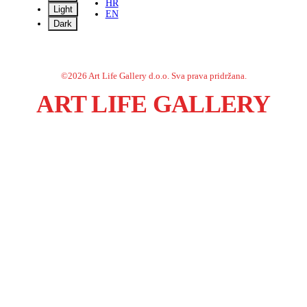
HR
Light
EN
Dark
©
2026
Art Life Gallery d.o.o.
Sva prava pridržana.
ART LIFE GALLERY