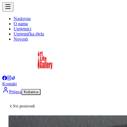
Naslovna
O nama
Umjetnici
Umjetnička djela
Novosti
Kontakt
Prijava
Košarica
Svi proizvodi