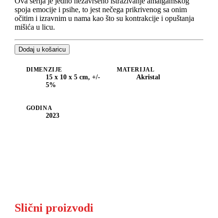
Ova serija je jedno nezavršeno istraživanje amalgamskog
spoja emocije i psihe, to jest nečega prikrivenog sa onim
očitim i izravnim u nama kao što su kontrakcije i opuštanja
mišića u licu.
Dodaj u košaricu
DIMENZIJE
MATERIJAL
15 x 10 x 5 cm, +/-
Akristal
5%
GODINA
2023
Slični proizvodi