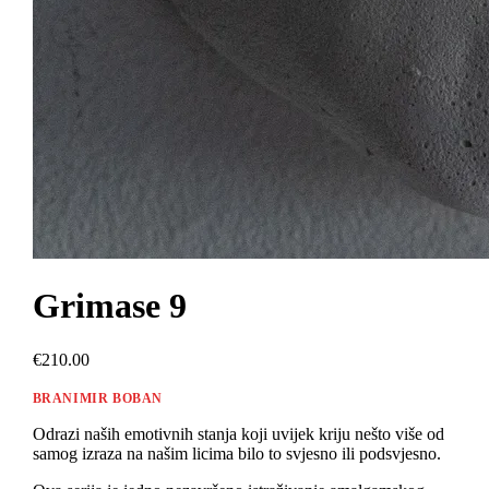
Grimase 9
€210.00
BRANIMIR BOBAN
Odrazi naših emotivnih stanja koji uvijek kriju nešto više od
samog izraza na našim licima bilo to svjesno ili podsvjesno.