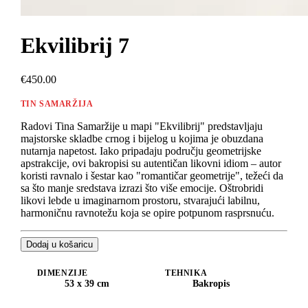
Ekvilibrij 7
€450.00
TIN SAMARŽIJA
Radovi Tina Samaržije u mapi "Ekvilibrij" predstavljaju
majstorske skladbe crnog i bijelog u kojima je obuzdana
nutarnja napetost. Iako pripadaju području geometrijske
apstrakcije, ovi bakropisi su autentičan likovni idiom – autor
koristi ravnalo i šestar kao "romantičar geometrije", težeći da
sa što manje sredstava izrazi što više emocije. Oštrobridi
likovi lebde u imaginarnom prostoru, stvarajući labilnu,
harmoničnu ravnotežu koja se opire potpunom rasprsnuću.
Dodaj u košaricu
DIMENZIJE
TEHNIKA
53 x 39 cm
Bakropis