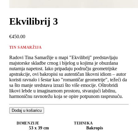
Ekvilibrij 3
€450.00
TIN SAMARŽIJA
Radovi Tina Samaržije u mapi "Ekvilibrij" predstavljaju
majstorske skladbe crnog i bijelog u kojima je obuzdana
nutarnja napetost. Iako pripadaju području geometrijske
apstrakcije, ovi bakropisi su autentičan likovni idiom – autor
koristi ravnalo i šestar kao "romantičar geometrije", težeći da
sa što manje sredstava izrazi što više emocije. Oštrobridi
likovi lebde u imaginarnom prostoru, stvarajući labilnu,
harmoničnu ravnotežu koja se opire potpunom rasprsnuću.
Dodaj u košaricu
DIMENZIJE
TEHNIKA
53 x 39 cm
Bakropis