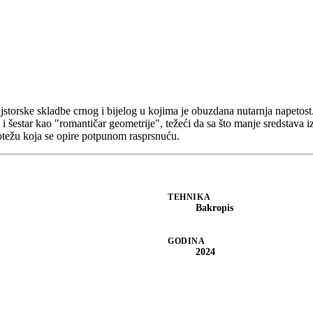
storske skladbe crnog i bijelog u kojima je obuzdana nutarnja napetost.
 i šestar kao "romantičar geometrije", težeći da sa što manje sredstava iz
otežu koja se opire potpunom rasprsnuću.
TEHNIKA
Bakropis
GODINA
2024