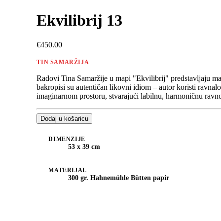
Ekvilibrij 13
€450.00
TIN SAMARŽIJA
Radovi Tina Samaržije u mapi "Ekvilibrij" predstavljaju maj
bakropisi su autentičan likovni idiom – autor koristi ravnalo
imaginarnom prostoru, stvarajući labilnu, harmoničnu ravn
Dodaj u košaricu
DIMENZIJE
53 x 39 cm
MATERIJAL
300 gr. Hahnemühle Bütten papir