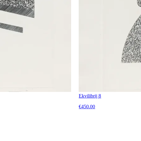
Ekvilibrij 8
€450.00