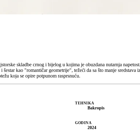
storske skladbe crnog i bijelog u kojima je obuzdana nutarnja napetost.
 i šestar kao "romantičar geometrije", težeći da sa što manje sredstava iz
otežu koja se opire potpunom rasprsnuću.
TEHNIKA
Bakropis
GODINA
2024