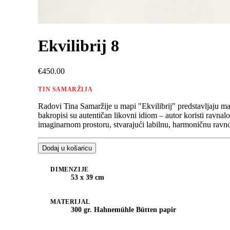
Ekvilibrij 8
€450.00
TIN SAMARŽIJA
Radovi Tina Samaržije u mapi "Ekvilibrij" predstavljaju maj
bakropisi su autentičan likovni idiom – autor koristi ravnalo
imaginarnom prostoru, stvarajući labilnu, harmoničnu ravn
Dodaj u košaricu
DIMENZIJE
53 x 39 cm
MATERIJAL
300 gr. Hahnemühle Bütten papir