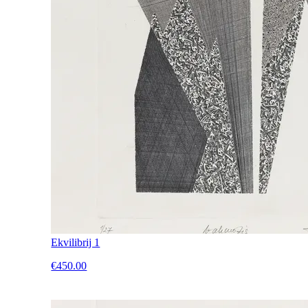
Ekvilibrij 1
€450.00