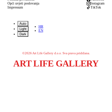
Opći uvjeti poslovanja
Instagram
Impressum
TikTok
Auto
HR
Light
EN
Dark
©
2026
Art Life Gallery d.o.o.
Sva prava pridržana.
ART LIFE GALLERY