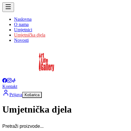
Naslovna
O nama
Umjetnici
Umjetnička djela
Novosti
Kontakt
Prijava
Košarica
Umjetnička djela