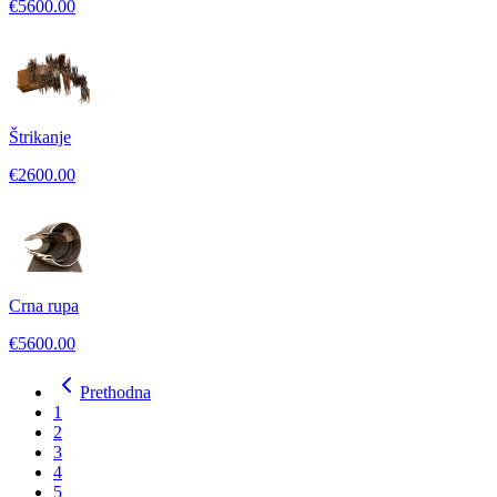
€5600.00
Štrikanje
€2600.00
Crna rupa
€5600.00
Prethodna
1
2
3
4
5