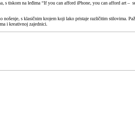
a, s tiskom na leđima “If you can afford iPhone, you can afford art – su
enje, s klasičnim krojem koji lako pristaje različitim stilovima. Pažlj
a i kreativnoj zajednici.