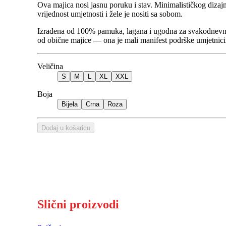
Ova majica nosi jasnu poruku i stav. Minimalističkog dizajn
vrijednost umjetnosti i žele je nositi sa sobom.
Izrađena od 100% pamuka, lagana i ugodna za svakodnevno noš
od obične majice — ona je mali manifest podrške umjetnicim
Veličina
S
M
L
XL
XXL
Boja
Bijela
Crna
Roza
Dodaj u košaricu
Slični proizvodi