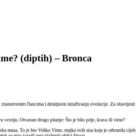
 vime? (diptih) – Bronca
nanstvenim člancima i detaljnom istraživanju evolucije. Za obavijesti
vu verziju. Otvaram drugo pitanje: Što je bilo prije, krava ili vime?
irska masa. To je bio Veliko Vime, majka svih sisa koja je othranila ci
dok se nisu razvili prvi složeniji oblici života.