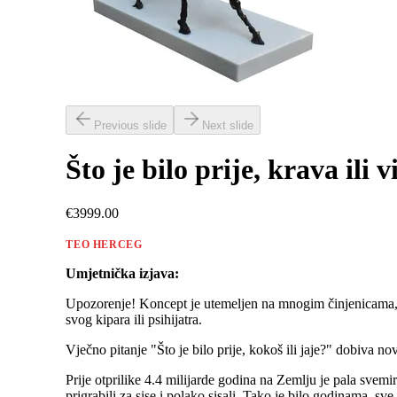
Previous slide
Next slide
Što je bilo prije, krava ili
€3999.00
TEO HERCEG
Umjetnička izjava:
Upozorenje! Koncept je utemeljen na mnogim činjenicama, z
svog kipara ili psihijatra.
Vječno pitanje "Što je bilo prije, kokoš ili jaje?" dobiva no
Prije otprilike 4.4 milijarde godina na Zemlju je pala svem
prigrabili za sise i polako sisali. Tako je bilo godinama, sve 