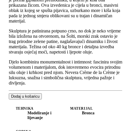
prikazana žicom. Ova izvedenica je cijela u bronci, masivni
oblak iz kojeg se spušta pijavica, uzburkano more i kiša koja
pada iz jednog smjera oblikovani su u trajan i dinamičan
materijal.
Skulptura je patinirana potpuno crno, no dok je neko vrijeme
bila izložena na otvorenom, na Šolti, morski zrak ostavio je
trag prirodne zelene patine, naglašavajući dinamiku i živost
materijala. Težina od oko 40 kg bronce i detaljna izvedba
stvaraju osjećaj moći, napetosti i ljepote oluje.
Djelo kombinira monumentalnost i intimnost: fascinira svojim
volumenom i materijalom, dok istovremeno evocira prirodnu
silu oluje i krhkost pred njom. Nevera Crème de la Crème je
luksuzna, snažna i simbolična skulptura, vrijedna pažnje i
divljenja.
Dodaj u košaricu
TEHNIKA
MATERIJAL
Modeliranje i
Bronca
lijevanje