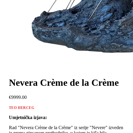
Nevera Crème de la Crème
€9999.00
TEO HERCEG
Umjetnička izjava:
Rad "Nevera Crème de la Crème" iz serije "Nevere" izveden
je prema gipsanom prethodniku, u kojem je kiša bila