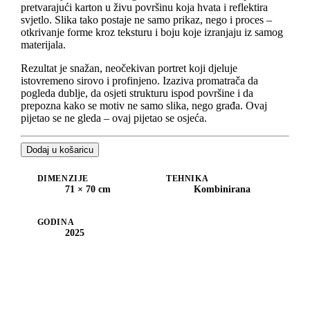
pretvarajući karton u živu površinu koja hvata i reflektira
svjetlo. Slika tako postaje ne samo prikaz, nego i proces –
otkrivanje forme kroz teksturu i boju koje izranjaju iz samog
materijala.
Rezultat je snažan, neočekivan portret koji djeluje
istovremeno sirovo i profinjeno. Izaziva promatrača da
pogleda dublje, da osjeti strukturu ispod površine i da
prepozna kako se motiv ne samo slika, nego građa. Ovaj
pijetao se ne gleda – ovaj pijetao se osjeća.
Dodaj u košaricu
DIMENZIJE
TEHNIKA
71 × 70 cm
Kombinirana
GODINA
2025