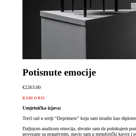
Potisnute emocije
€2263.00
KARLO RIS
Umjetnička izjava:
Treći rad u seriji “Deprimere” koju sam izradio kao diploms
Daljnjom analizom emocija, shvatio sam da potiskujem pun
povezane sa negativnim, stavio sam u metaforički kavez i 