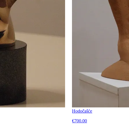
Hodočašće
€700.00