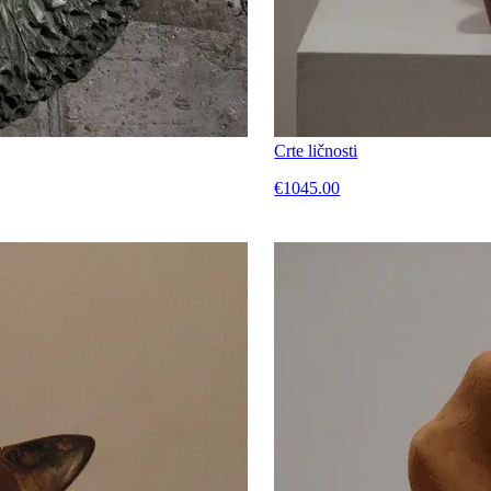
Crte ličnosti
€1045.00