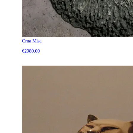
Crna Misa
€2980.00