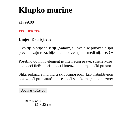
Klupko murine
€1799.00
TEO HERCEG
Umjetnička izjava:
Ovo djelo pripada seriji „Safari“, ali ovdje se putovanje spu
prevladavaju roza, bijela, crna te zemljani směđi nijanse. Ov
Posebno dojmljiv element je integracija prave, sušene kože 
donoseći fizičku prisutnost i intenzitet u umjetnički prostor.
Slika prikazuje murinu u sklupčanoj pozi, kao instinktivnom
pozivajući promatrača da se suoči s tankom granicom izme
Dodaj u košaricu
DIMENZIJE
62 × 52 cm