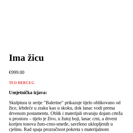
Ima žicu
€999.00
TEO HERCEG
Umjetnička izjava:
Skulptura iz serije "Balerine" prikazuje tijelo oblikovano od
žice, lebdeće u zraku kao u skoku, dok lanac vodi prema
drvenom postamentu. Oblik i materijali stvaraju dojam crteža
u prostoru – tijelo je živo, u žutoj boji, lanac crni, a drveni
korijen tonova žuto-crno-smeđe, savršeno uklopljenih u
cjelinu. Rad spaja prozračnost pokreta s materijalnom