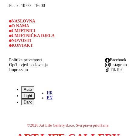
Petak
: 10:00 – 16:00
NASLOVNA
O NAMA
UMJETNICI
UMJETNIČKA DJELA
NOVOSTI
KONTAKT
Politika privatnosti
Facebook
Opći uvjeti poslovanja
Instagram
Impressum
TikTok
Auto
HR
Light
EN
Dark
©
2026
Art Life Gallery d.o.o.
Sva prava pridržana.