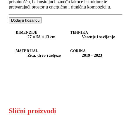
prisutnošću, balansirajući između lakoće i strukture te
pretvarajući prostor u energičnu i ritmičnu kompoziciju.
Dodaj u košaricu
DIMENZIJE
TEHNIKA
27 × 58 × 13 cm
Varenje i savijanje
MATERIJAL
GODINA
Žica, drvo i željezo
2019 - 2023
Slični proizvodi