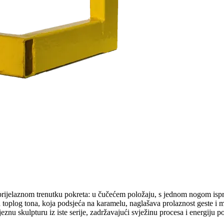
u prijelaznom trenutku pokreta: u čučećem položaju, s jednom nogom isp
na toplog tona, koja podsjeća na karamelu, naglašava prolaznost geste i
eznu skulpturu iz iste serije, zadržavajući svježinu procesa i energiju po