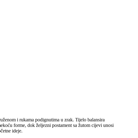
ruženom i rukama podignutima u zrak. Tijelo balansira
 mekoću forme, dok željezni postament sa žutom cijevi unosi
četne ideje.