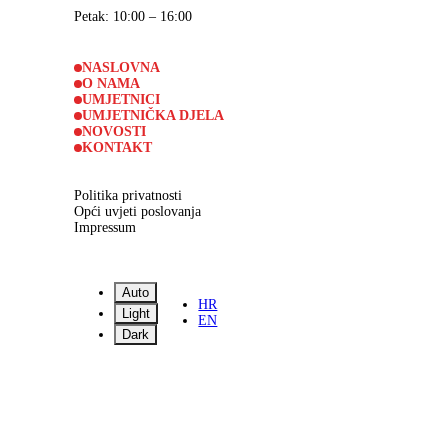
Petak
: 10:00 – 16:00
NASLOVNA
O NAMA
UMJETNICI
UMJETNIČKA DJELA
NOVOSTI
KONTAKT
Politika privatnosti
Opći uvjeti poslovanja
Impressum
Auto
HR
Light
EN
Dark