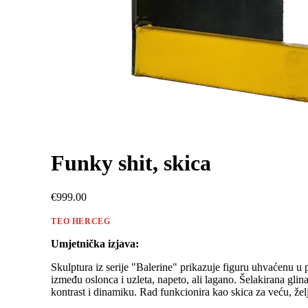
Funky shit, skica
€999.00
TEO HERCEG
Umjetnička izjava:
Skulptura iz serije "Balerine" prikazuje figuru uhvaćenu 
između oslonca i uzleta, napeto, ali lagano. Šelakirana gli
kontrast i dinamiku. Rad funkcionira kao skica za veću, želj