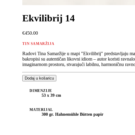
Ekvilibrij 14
€450.00
TIN SAMARŽIJA
Radovi Tina Samaržije u mapi "Ekvilibrij" predstavljaju maj
bakropisi su autentičan likovni idiom – autor koristi ravnalo
imaginarnom prostoru, stvarajući labilnu, harmoničnu ravn
Dodaj u košaricu
DIMENZIJE
53 x 39 cm
MATERIJAL
300 gr. Hahnemühle Bütten papir