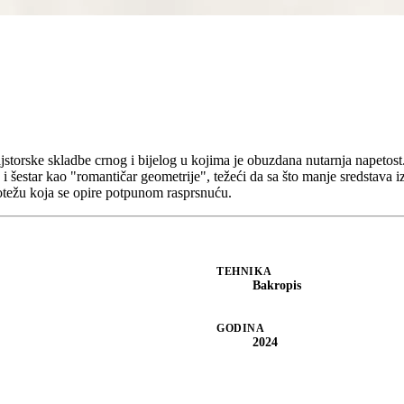
storske skladbe crnog i bijelog u kojima je obuzdana nutarnja napetost.
 i šestar kao "romantičar geometrije", težeći da sa što manje sredstava iz
otežu koja se opire potpunom rasprsnuću.
TEHNIKA
Bakropis
GODINA
2024