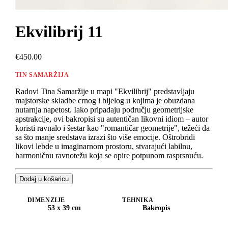
Ekvilibrij 11
€450.00
TIN SAMARŽIJA
Radovi Tina Samaržije u mapi "Ekvilibrij" predstavljaju
majstorske skladbe crnog i bijelog u kojima je obuzdana
nutarnja napetost. Iako pripadaju području geometrijske
apstrakcije, ovi bakropisi su autentičan likovni idiom – autor
koristi ravnalo i šestar kao "romantičar geometrije", težeći da
sa što manje sredstava izrazi što više emocije. Oštrobridi
likovi lebde u imaginarnom prostoru, stvarajući labilnu,
harmoničnu ravnotežu koja se opire potpunom rasprsnuću.
Dodaj u košaricu
DIMENZIJE
TEHNIKA
53 x 39 cm
Bakropis