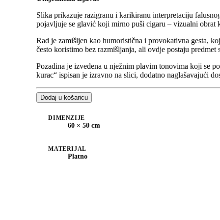
Slika prikazuje razigranu i karikiranu interpretaciju falusn
pojavljuje se glavić koji mirno puši cigaru – vizualni obrat
Rad je zamišljen kao humoristična i provokativna gesta, koja
često koristimo bez razmišljanja, ali ovdje postaju predmet 
Pozadina je izvedena u nježnim plavim tonovima koji se post
kurac“ ispisan je izravno na slici, dodatno naglašavajući do
Dodaj u košaricu
DIMENZIJE
60 × 50 cm
MATERIJAL
Platno