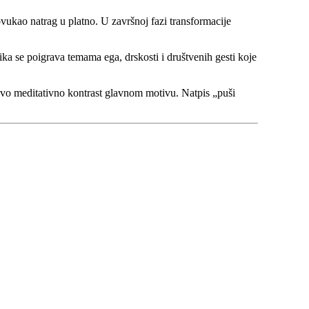
ovukao natrag u platno. U završnoj fazi transformacije
lika se poigrava temama ega, drskosti i društvenih gesti koje
otovo meditativno kontrast glavnom motivu. Natpis „puši