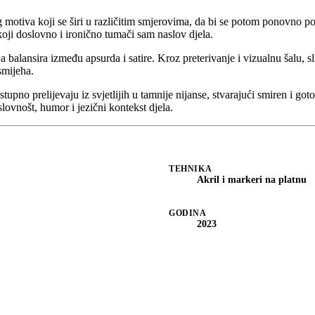
og motiva koji se širi u različitim smjerovima, da bi se potom ponovno p
 koji doslovno i ironično tumači sam naslov djela.
 balansira između apsurda i satire. Kroz preterivanje i vizualnu šalu, s
smijeha.
upno prelijevaju iz svjetlijih u tamnije nijanse, stvarajući smiren i g
slovnošt, humor i jezični kontekst djela.
TEHNIKA
Akril i markeri na platnu
GODINA
2023