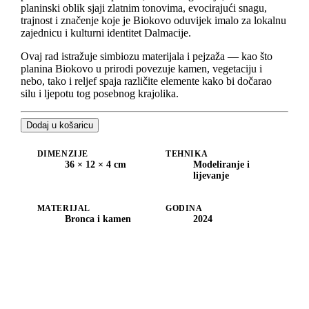
planinski oblik sjaji zlatnim tonovima, evocirajući snagu,
trajnost i značenje koje je Biokovo oduvijek imalo za lokalnu
zajednicu i kulturni identitet Dalmacije.
Ovaj rad istražuje simbiozu materijala i pejzaža — kao što
planina Biokovo u prirodi povezuje kamen, vegetaciju i
nebo, tako i reljef spaja različite elemente kako bi dočarao
silu i ljepotu tog posebnog krajolika.
Dodaj u košaricu
DIMENZIJE
TEHNIKA
36 × 12 × 4 cm
Modeliranje i
lijevanje
MATERIJAL
GODINA
Bronca i kamen
2024