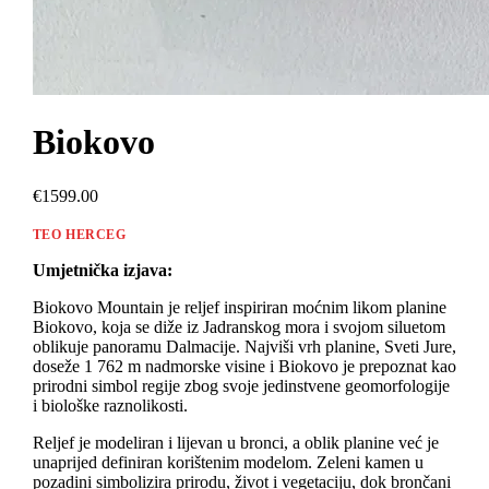
Biokovo
€1599.00
TEO HERCEG
Umjetnička izjava:
Biokovo Mountain je reljef inspiriran moćnim likom planine
Biokovo, koja se diže iz Jadranskog mora i svojom siluetom
oblikuje panoramu Dalmacije. Najviši vrh planine, Sveti Jure,
doseže 1 762 m nadmorske visine i Biokovo je prepoznat kao
prirodni simbol regije zbog svoje jedinstvene geomorfologije
i biološke raznolikosti.
Reljef je modeliran i lijevan u bronci, a oblik planine već je
unaprijed definiran korištenim modelom. Zeleni kamen u
pozadini simbolizira prirodu, život i vegetaciju, dok brončani