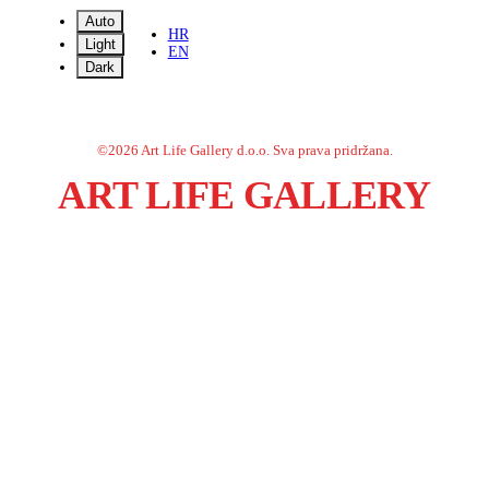
Auto
HR
Light
EN
Dark
©
2026
Art Life Gallery d.o.o.
Sva prava pridržana.
ART LIFE GALLERY