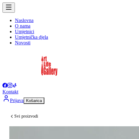
Naslovna
O nama
Umjetnici
Umjetnička djela
Novosti
Kontakt
Prijava
Košarica
Svi proizvodi