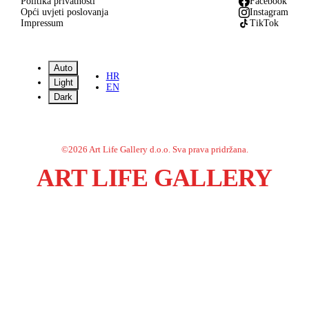
Politika privatnosti
Facebook
Opći uvjeti poslovanja
Instagram
Impressum
TikTok
Auto
HR
Light
EN
Dark
©
2026
Art Life Gallery d.o.o.
Sva prava pridržana.
ART LIFE GALLERY