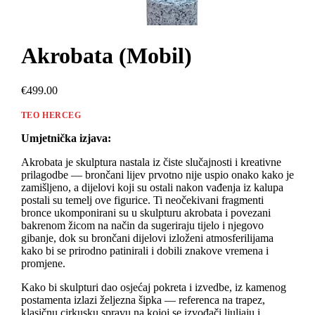
Akrobata (Mobil)
€499.00
TEO HERCEG
Umjetnička izjava:
Akrobata je skulptura nastala iz čiste slučajnosti i kreativne
prilagodbe — brončani lijev prvotno nije uspio onako kako je
zamišljeno, a dijelovi koji su ostali nakon vađenja iz kalupa
postali su temelj ove figurice. Ti neočekivani fragmenti
bronce ukomponirani su u skulpturu akrobata i povezani
bakrenom žicom na način da sugeriraju tijelo i njegovo
gibanje, dok su brončani dijelovi izloženi atmosferilijama
kako bi se prirodno patinirali i dobili znakove vremena i
promjene.
Kako bi skulpturi dao osjećaj pokreta i izvedbe, iz kamenog
postamenta izlazi željezna šipka — referenca na trapez,
klasičnu cirkusku spravu na kojoj se izvođači ljuljaju i