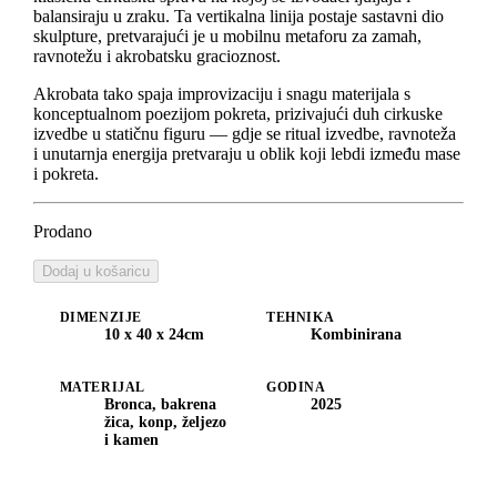
balansiraju u zraku. Ta vertikalna linija postaje sastavni dio
skulpture, pretvarajući je u mobilnu metaforu za zamah,
ravnotežu i akrobatsku gracioznost.
Akrobata tako spaja improvizaciju i snagu materijala s
konceptualnom poezijom pokreta, prizivajući duh cirkuske
izvedbe u statičnu figuru — gdje se ritual izvedbe, ravnoteža
i unutarnja energija pretvaraju u oblik koji lebdi između mase
i pokreta.
Prodano
Dodaj u košaricu
DIMENZIJE
TEHNIKA
10 x 40 x 24cm
Kombinirana
MATERIJAL
GODINA
Bronca, bakrena
2025
žica, konp, željezo
i kamen