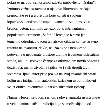
pokazao na ovoj samostalnoj izložbi naslovljenoj „Safari“.
Iznimno važna sastavnica u njegovu likovnom izričaju
prepoznaje se i u tvorivima koje koristi u svojem
kiparsko/slikarskom postupku: kamen, drvo, gips, vosak,
bronca, beton, aluminij, željezo, boja. Intrigantnim i
popularnim terminom „Safari“ Herceg je izrazio jednu
temeljnu odrednicu ovoga tematskog ciklusa koji se izravno
referira na avanturu, dakle, na izazovno i neizvjesno
putovanje u nepoznate prostore divljine ispunjene osjećajima
straha, ali, i pustolovne čežnje za otkrivanjem novih obzora i
doživljaja, raznih životinja i ptica, te i svih drugih živih
stvorenja. Ipak, autor prije poziva na svoj stvaralački safari
kojim nas intrigantnim autorskim izričajem uvodi u likovni
svijet oblika inventivnih kiparsko/slikarskih rješenja.
Naime, Herceg se ovom serijom radova tematski usustavljuje
u veliku animalističku tradiciju koja se može slijediti od