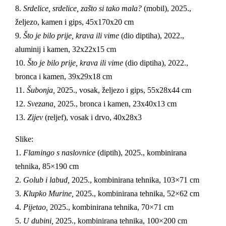
8.
Srdelice, srdelice, zašto si tako mala?
(mobil), 2025.,
željezo, kamen i gips, 45x170x20 cm
9.
Što je bilo prije, krava ili vime
(dio diptiha), 2022.,
aluminij i kamen, 32x22x15 cm
10.
Što je bilo prije, krava ili vime
(dio diptiha), 2022.,
bronca i kamen, 39x29x18 cm
11.
Šubonja,
2025., vosak, željezo i gips, 55x28x44 cm
12.
Svezana,
2025., bronca i kamen, 23x40x13 cm
13.
Zijev
(reljef), vosak i drvo, 40x28x3
Slike:
1.
Flamingo s naslovnice
(diptih), 2025., kombinirana
tehnika, 85×190 cm
2.
Golub i labud,
2025., kombinirana tehnika, 103×71 cm
3.
Klupko Murine,
2025., kombinirana tehnika, 52×62 cm
4.
Pijetao,
2025., kombinirana tehnika, 70×71 cm
5.
U dubini,
2025., kombinirana tehnika, 100×200 cm