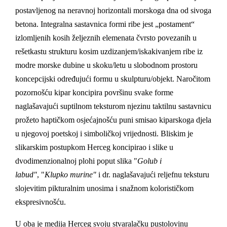
postavljenog na neravnoj horizontali morskoga dna od sivoga
betona. Integralna sastavnica formi ribe jest „postament“
izlomljenih kosih željeznih elemenata čvrsto povezanih u
rešetkastu strukturu kosim uzdizanjem/iskakivanjem ribe iz
modre morske dubine u skoku/letu u slobodnom prostoru
koncepcijski određujući formu u skulpturu/objekt. Naročitom
pozornošću kipar koncipira površinu svake forme
naglašavajući suptilnom teksturom njezinu taktilnu sastavnicu
prožeto haptičkom osjećajnošću puni smisao kiparskoga djela
u njegovoj poetskoj i simboličkoj vrijednosti. Bliskim je
slikarskim postupkom Herceg koncipirao i slike u
dvodimenzionalnoj plohi poput slika "
Golub i
labud"
, "
Klupko murine"
i dr. naglašavajući reljefnu teksturu
slojevitim pikturalnim unosima i snažnom kolorističkom
ekspresivnošću.
U oba je medija Herceg svoju stvaralačku pustolovinu