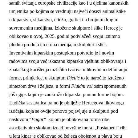
samih svitanja europske civilizacije kao i u djelima kanonskih
umjetnika po kojima se vrednuju najveći dosezi animalistike
u kiparstvu, slikarstvu, crtežu, grafici i u brojnim drugim
suvremenim medijima. Izložene skulpture i slike Herceg je
oblikovao u ovoj, 2025. godini podvlačeći svoju iznimno
plodnu produkciju u oba medija, u skulpturi i slici.
Inventivnim kiparskim postupkom potvrdio je i novim
radovima svoju već iskazanu kiparsku vještinu oblikovanja i
znalačkog korištenja različitih tvoriva u likovnom definiranju
forme, primjerice, u skulpturi
Djetlić
to je naročito izraženo
sintezom drva i željeza, u formi
Fluidni vol
osim spomenutih
još i gips kojim je zaokružio kiparsku puninu forme bojom.
Ludička sastavnica trajno je obilježje Hercegova likovnoga
izričaja, koja se ovdje ponovo pojavljuje u skulpturi pod
naslovom "
Pagar"
kojom je oblikovana forma ribe
asocijativnim skokom iznad površine mora. „Postament“ ribi
u letu kipar je oblikovao od željeza obojenog u plavu boju