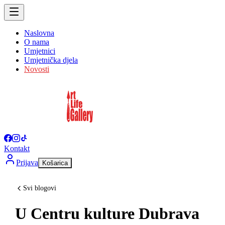
Naslovna
O nama
Umjetnici
Umjetnička djela
Novosti
Kontakt
Prijava
Košarica
Svi blogovi
U Centru kulture Dubrava