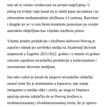
nisu ali su visoko vrednovane na javnim natječajima. U
prilog toj tvrdnji valja kazati da je mladi kipar akceptiran i na
referentnim međunarodnim izložbama u Londonu, Barceloni
i drugdje jer se i u tom širom kontekstu prepoznao po svojim
autorskim obilježjima kao vrijedan izložbeni prinos.
Vlastitu plodnu produkciju i izložbenu aktivnost Herceg je
započeo odmah po završetku studija na Akademiji likovnih
umjetnosti u Zagrebu 2021/2022. godine i u minule tri godine
ostvario zapaženu stvaralačku produkciju u tradicionalnim i
suvremenim likovnim medijima.
Isto tako važno je kazati da njegovo stvaralačko obilježje,
unatoč tome što je dominantno u kiparstvu, nije manje
intrigantno u mediju slike i crteža, pa stoga te činjenice
upućuju prema zaključku da se Herceg izražava u
trodimenzionalnoj i dvodimenzionalnoj formi, što je upravo