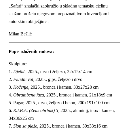
„Safari“ znalački zaokružio u skladnu tematsku cjelinu
snažno prožetu njegovom prepoznatljivom invencijom i
autorskim obilježjima.
Milan Bešlić
Popis izloženih radova:
Skulpture:
1
. Djetlić,
2025., drvo i željezo, 22x15x14 cm
2.
Fluidni vol,
2025., gips, željezo i drvo
3.
Kočenje,
2025., bronca i kamen, 33x27x28 cm
4.
Obrambena faza,
2025., bronca i kamen, 21x18x9 cm
5. Pagar, 2025., drvo, željezo i beton, 200x191x100 cm
6.
R.I.B.A. (Zeus obrtnik) 5,
2025., aluminij, inox i kamen,
34x36x25 cm
7.
Slon sa plaže,
2025., bronca i kamen, 30x33x16 cm