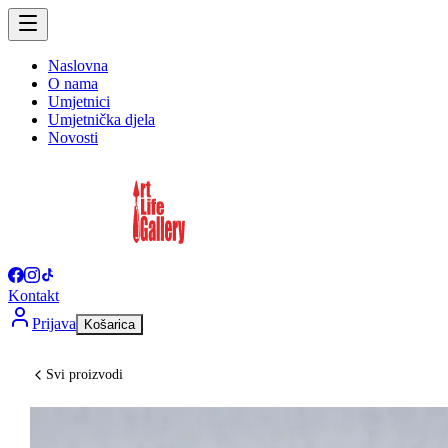
Naslovna
O nama
Umjetnici
Umjetnička djela
Novosti
Kontakt
Prijava
Košarica
Svi proizvodi