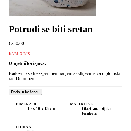
Potrudi se biti sretan
€350.00
KARLO RIS
Umjetnička izjava:
Radovi nastali eksperimentiranjem s odlijevima za diplomski
rad Deprimere.
Dodaj u košaricu
DIMENZIJE
MATERIJAL
10 x 10 x 13 cm
Glazirana bijela
terakota
GODINA