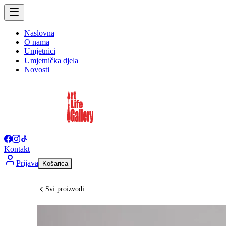
Naslovna
O nama
Umjetnici
Umjetnička djela
Novosti
Kontakt
Prijava
Košarica
Svi proizvodi