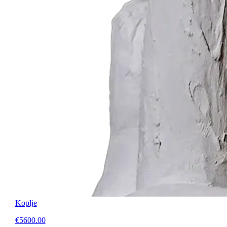
Koplje
€5600.00