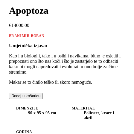
Apoptoza
€14000.00
BRANIMIR BOBAN
Umjetnička izjava:
Kao i u biologiji, tako i u psihi i navikama, bitno je osjetiti i
prepoznati ono što nas koči i što je zastarjelo te to odbaciti
kako bi mogli napredovati i evoluirati u ono bolje za čime
stremimo.
Makar se to činilo teško ili skoro nemoguće.
Dodaj u košaricu
DIMENZIJE
MATERIJAL
90 x 95 x 95 cm
Poliester, kvarc i
akril
GODINA