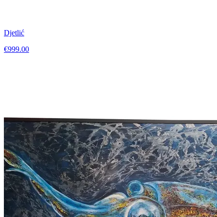
Djetlić
€999.00