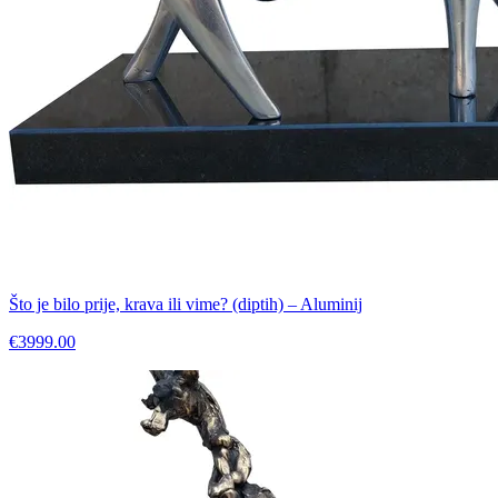
Što je bilo prije, krava ili vime? (diptih) – Aluminij
€3999.00