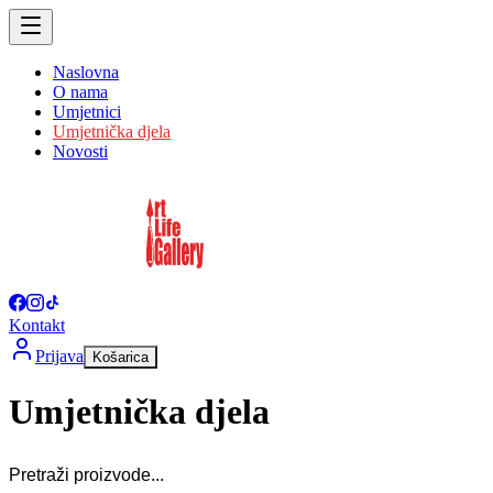
Naslovna
O nama
Umjetnici
Umjetnička djela
Novosti
Kontakt
Prijava
Košarica
Umjetnička djela