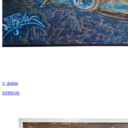
U dubini
€6999.00