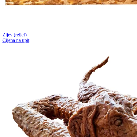
Zijev (reljef)
Cijena na upit