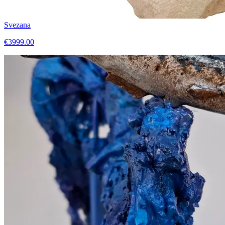
Svezana
€3999.00